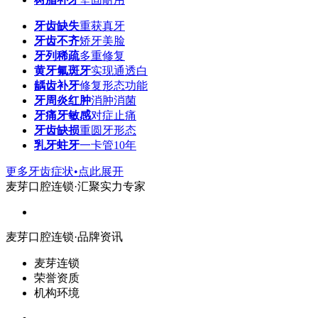
牙齿缺失
重获真牙
牙齿不齐
矫牙美脸
牙列稀疏
多重修复
黄牙氟斑牙
实现通透白
龋齿补牙
修复形态功能
牙周炎红肿
消肿消菌
牙痛牙敏感
对症止痛
牙齿缺损
重圆牙形态
乳牙蛀牙
一卡管10年
更多牙齿症状•点此展开
麦芽口腔连锁·汇聚实力专家
麦芽口腔连锁·品牌资讯
麦芽连锁
荣誉资质
机构环境