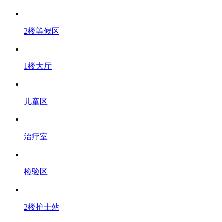
2楼等候区
1楼大厅
儿童区
治疗室
检验区
2楼护士站