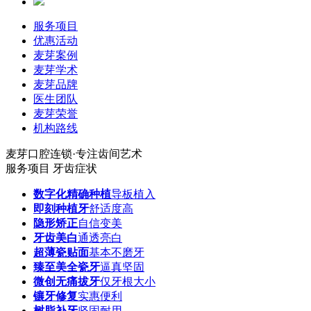
服务项目
优惠活动
麦芽案例
麦芽学术
麦芽品牌
医生团队
麦芽荣誉
机构路线
麦芽口腔连锁·专注齿间艺术
服务项目
牙齿症状
数字化精确种植
导板植入
即刻种植牙
舒适度高
隐形矫正
自信变美
牙齿美白
通透亮白
超薄瓷贴面
基本不磨牙
臻至美全瓷牙
逼真坚固
微创无痛拔牙
仅牙根大小
镶牙修复
实惠便利
树脂补牙
坚固耐用