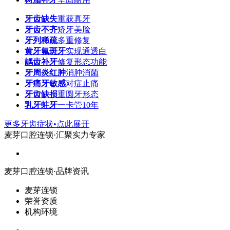
牙齿缺失
重获真牙
牙齿不齐
矫牙美脸
牙列稀疏
多重修复
黄牙氟斑牙
实现通透白
龋齿补牙
修复形态功能
牙周炎红肿
消肿消菌
牙痛牙敏感
对症止痛
牙齿缺损
重圆牙形态
乳牙蛀牙
一卡管10年
更多牙齿症状•点此展开
麦芽口腔连锁·汇聚实力专家
麦芽口腔连锁·品牌资讯
麦芽连锁
荣誉资质
机构环境