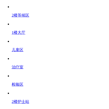
2楼等候区
1楼大厅
儿童区
治疗室
检验区
2楼护士站