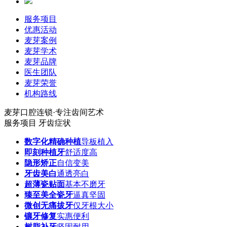
服务项目
优惠活动
麦芽案例
麦芽学术
麦芽品牌
医生团队
麦芽荣誉
机构路线
麦芽口腔连锁·专注齿间艺术
服务项目
牙齿症状
数字化精确种植
导板植入
即刻种植牙
舒适度高
隐形矫正
自信变美
牙齿美白
通透亮白
超薄瓷贴面
基本不磨牙
臻至美全瓷牙
逼真坚固
微创无痛拔牙
仅牙根大小
镶牙修复
实惠便利
树脂补牙
坚固耐用