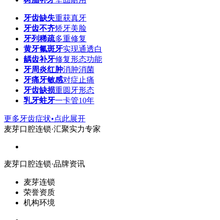
牙齿缺失
重获真牙
牙齿不齐
矫牙美脸
牙列稀疏
多重修复
黄牙氟斑牙
实现通透白
龋齿补牙
修复形态功能
牙周炎红肿
消肿消菌
牙痛牙敏感
对症止痛
牙齿缺损
重圆牙形态
乳牙蛀牙
一卡管10年
更多牙齿症状•点此展开
麦芽口腔连锁·汇聚实力专家
麦芽口腔连锁·品牌资讯
麦芽连锁
荣誉资质
机构环境