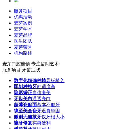
服务项目
优惠活动
麦芽案例
麦芽学术
麦芽品牌
医生团队
麦芽荣誉
机构路线
麦芽口腔连锁·专注齿间艺术
服务项目
牙齿症状
数字化精确种植
导板植入
即刻种植牙
舒适度高
隐形矫正
自信变美
牙齿美白
通透亮白
超薄瓷贴面
基本不磨牙
臻至美全瓷牙
逼真坚固
微创无痛拔牙
仅牙根大小
镶牙修复
实惠便利
树脂补牙
坚固耐用