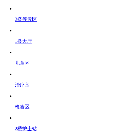
2楼等候区
1楼大厅
儿童区
治疗室
检验区
2楼护士站