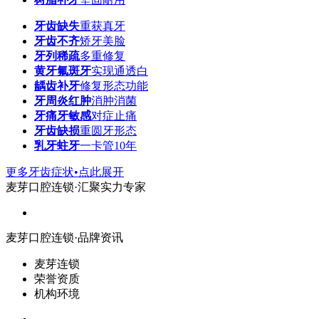
牙齿缺失
重获真牙
牙齿不齐
矫牙美脸
牙列稀疏
多重修复
黄牙氟斑牙
实现通透白
龋齿补牙
修复形态功能
牙周炎红肿
消肿消菌
牙痛牙敏感
对症止痛
牙齿缺损
重圆牙形态
乳牙蛀牙
一卡管10年
更多牙齿症状•点此展开
麦芽口腔连锁·汇聚实力专家
麦芽口腔连锁·品牌资讯
麦芽连锁
荣誉资质
机构环境