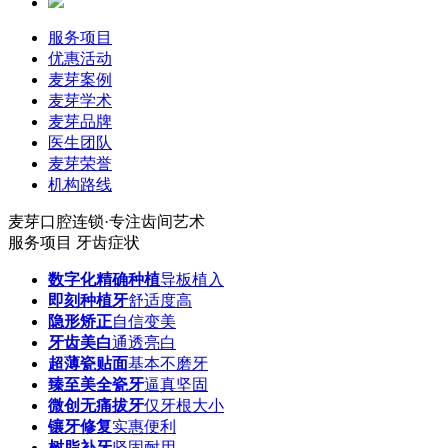
服务项目
优惠活动
麦芽案例
麦芽学术
麦芽品牌
医生团队
麦芽荣誉
机构路线
麦芽口腔连锁·专注齿间艺术
服务项目
牙齿症状
数字化精确种植
导板植入
即刻种植牙
舒适度高
隐形矫正
自信变美
牙齿美白
通透亮白
超薄瓷贴面
基本不磨牙
臻至美全瓷牙
逼真坚固
微创无痛拔牙
仅牙根大小
镶牙修复
实惠便利
树脂补牙
坚固耐用