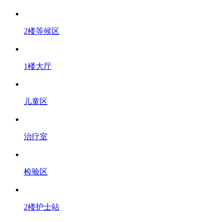
2楼等候区
1楼大厅
儿童区
治疗室
检验区
2楼护士站