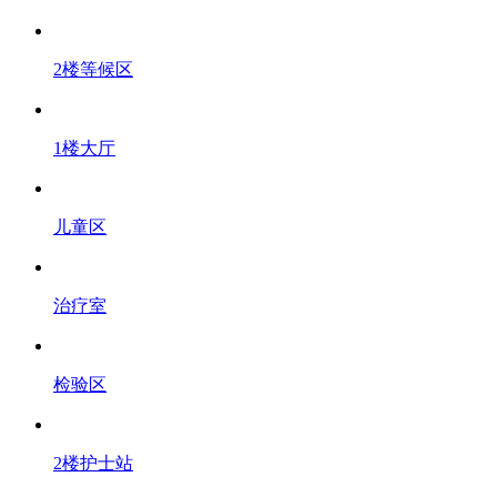
2楼等候区
1楼大厅
儿童区
治疗室
检验区
2楼护士站