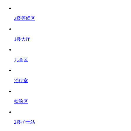
2楼等候区
1楼大厅
儿童区
治疗室
检验区
2楼护士站