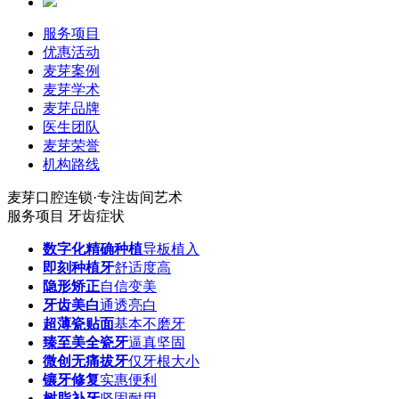
服务项目
优惠活动
麦芽案例
麦芽学术
麦芽品牌
医生团队
麦芽荣誉
机构路线
麦芽口腔连锁·专注齿间艺术
服务项目
牙齿症状
数字化精确种植
导板植入
即刻种植牙
舒适度高
隐形矫正
自信变美
牙齿美白
通透亮白
超薄瓷贴面
基本不磨牙
臻至美全瓷牙
逼真坚固
微创无痛拔牙
仅牙根大小
镶牙修复
实惠便利
树脂补牙
坚固耐用