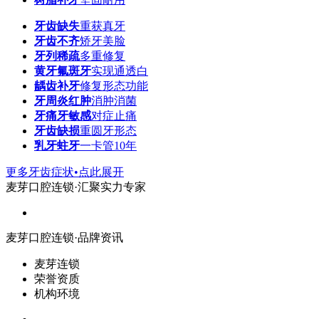
牙齿缺失
重获真牙
牙齿不齐
矫牙美脸
牙列稀疏
多重修复
黄牙氟斑牙
实现通透白
龋齿补牙
修复形态功能
牙周炎红肿
消肿消菌
牙痛牙敏感
对症止痛
牙齿缺损
重圆牙形态
乳牙蛀牙
一卡管10年
更多牙齿症状•点此展开
麦芽口腔连锁·汇聚实力专家
麦芽口腔连锁·品牌资讯
麦芽连锁
荣誉资质
机构环境